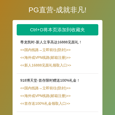
PG直营-成就非凡!
Ctrl+D将本页添加到收藏夹
尊龙凯时-新人立享高达16888见面礼！
<<国内线路→立即前往(防封)>>
<<海外或VPN线路(邮箱注册)>>
<<新人16888见面礼领取入口>>
918博天堂-首存限时赠送100%礼金！
<<国内线路→立即前往(防封)>>
<<海外或VPN线路(邮箱注册)>>
<<首存送100%礼金领取入口>>